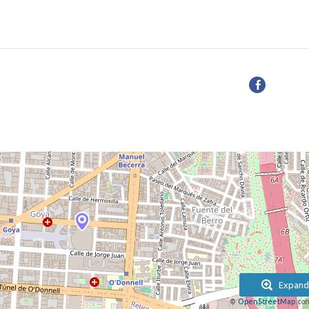
Expand
©
OpenStreetMap
con