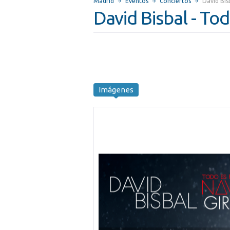
Madrid
Eventos
Conciertos
David Bis
David Bisbal - To
Imágenes