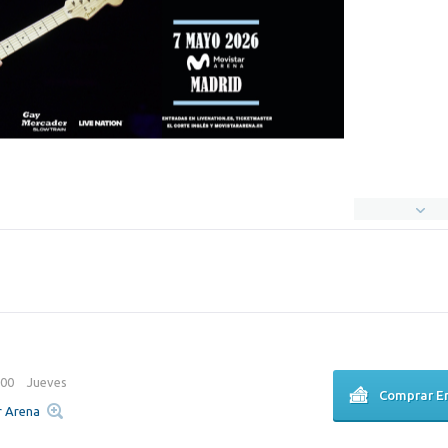
:00
Jueves
Comprar E
r Arena