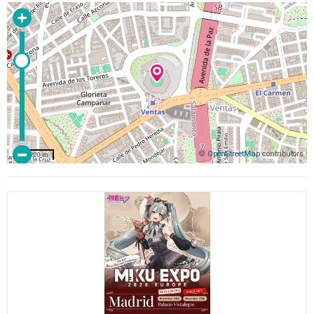
©
OpenStreetMap
contributors
200 m