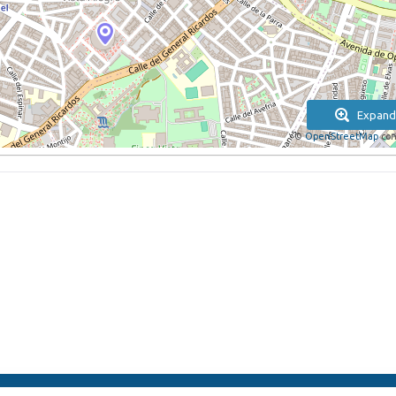
Expand
©
OpenStreetMap
con