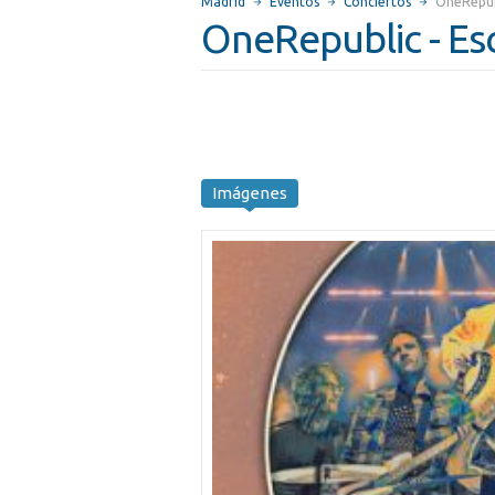
Madrid
Eventos
Conciertos
OneRepub
OneRepublic - Es
Imágenes