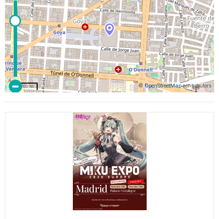
©
OpenStreetMap
contributors
200 m