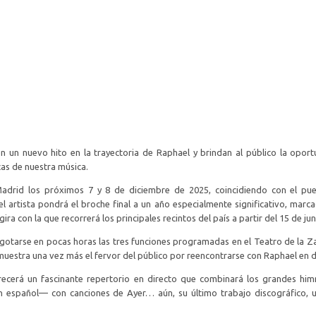
n un nuevo hito en la trayectoria de Raphael y brindan al público la opor
cas de nuestra música.
adrid los próximos 7 y 8 de diciembre de 2025, coincidiendo con el pue
el artista pondrá el broche final a un año especialmente significativo, marc
ira con la que recorrerá los principales recintos del país a partir del 15 de jun
 agotarse en pocas horas las tres funciones programadas en el Teatro de la Z
demuestra una vez más el fervor del público por reencontrarse con Raphael en d
frecerá un fascinante repertorio en directo que combinará los grandes hi
en español— con canciones de Ayer… aún, su último trabajo discográfico, 