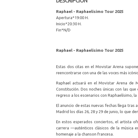
DESCRIPCIÓN
Raphael - Raphaelisimo Tour 2025
Apertura*19:00 H.
Inicio*20:30 H.
Fin*N/D
Raphael - Raphaelisimo Tour 2025
Estas dos citas en el Movistar Arena supone
reencontrarse con una de las voces más icóni
Raphael actuará en el Movistar Arena de M
Constitución. Dos noches únicas con las que 
regreso a los escenarios con Raphaelísimo, la g
El anuncio de estas nuevas fechas llega tras
Madrid los días 26, 28 y 29 de junio, lo que 
En estos esperados conciertos, el artista o
carrera —auténticos clásicos de la música 
homenaje a la chanson francesa.