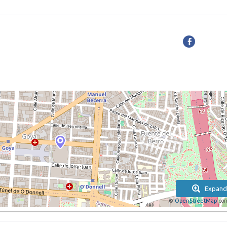
Expand
©
OpenStreetMap
con