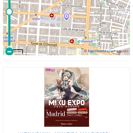
©
OpenStreetMap
contributors
200 m