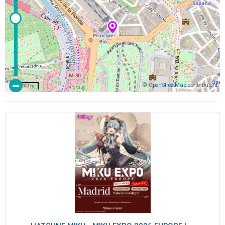
©
OpenStreetMap
contributors
200 m