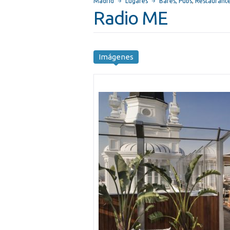
Madrid
Lugares
Bares, Pubs
,
Restaurant
Radio ME
Imágenes