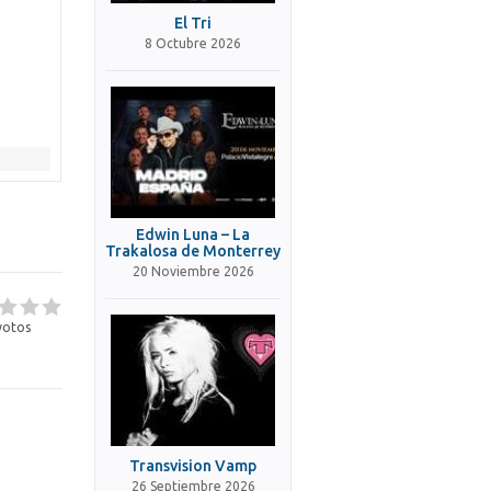
El Tri
8 Octubre 2026
Edwin Luna – La
Trakalosa de Monterrey
20 Noviembre 2026
otos
Transvision Vamp
26 Septiembre 2026