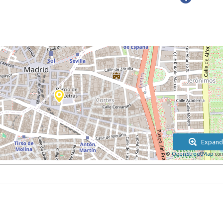
Expand
©
OpenStreetMap
con