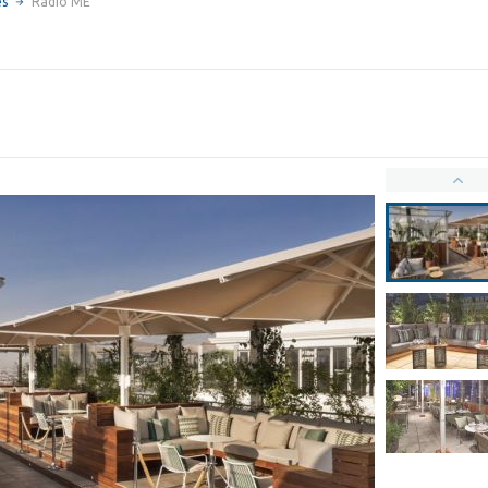
es
Radio ME