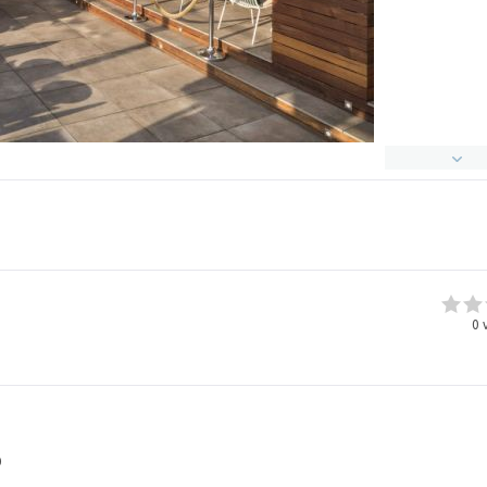
0
v
0