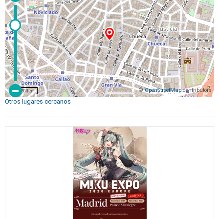
©
OpenStreetMap
contributors
200 m
Otros lugares cercanos