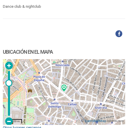
Dance club & nightclub
UBICACIÓN EN EL MAPA
©
OpenStreetMap
contributors
200 m
Otros lugares cercanos