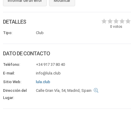
Informar de un error
Modificar
DETALLES
0
votos
Tipo:
Club
DATO DE CONTACTO
Teléfono:
+34 917 37 80 40
E-mail:
info@lula.club
Sitio Web:
lula.club
Dirección del
Calle Gran Vía, 54, Madrid, Spain
Lugar: