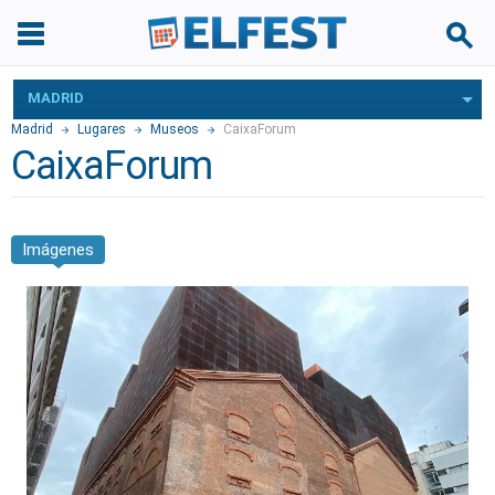
MADRID
Madrid
Lugares
Museos
CaixaForum
CaixaForum
Imágenes