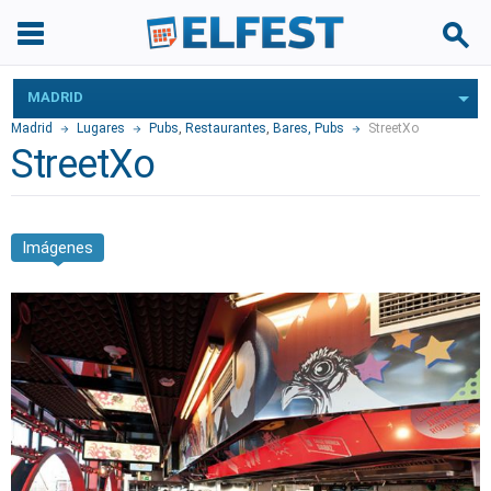
MADRID
Madrid
Lugares
Pubs
,
Restaurantes
,
Bares, Pubs
StreetXo
StreetXo
Imágenes