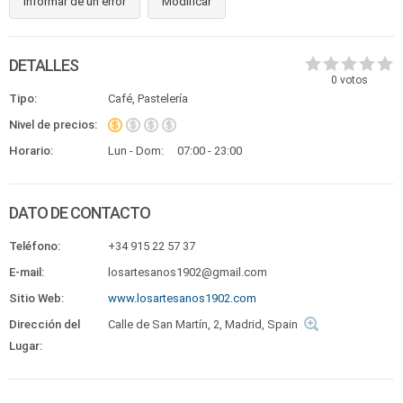
Informar de un error
Modificar
DETALLES
0
votos
Tipo:
Café, Pastelería
Nivel de precios:
Horario:
Lun - Dom:
07:00 - 23:00
DATO DE CONTACTO
Teléfono:
+34 915 22 57 37
E-mail:
losartesanos1902@gmail.com
Sitio Web:
www.losartesanos1902.com
Dirección del
Calle de San Martín, 2, Madrid, Spain
Lugar: