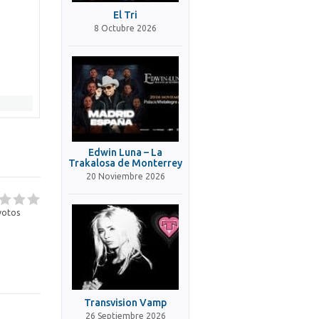
El Tri
8 Octubre 2026
Edwin Luna – La
Trakalosa de Monterrey
20 Noviembre 2026
otos
Transvision Vamp
26 Septiembre 2026