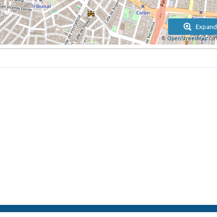
Expand
©
OpenStreetMap
con