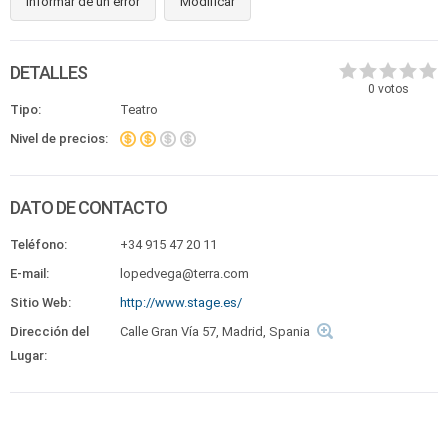
Informar de un error
Modificar
DETALLES
0
votos
Tipo:
Teatro
Nivel de precios:
DATO DE CONTACTO
Teléfono:
+34 915 47 20 11
E-mail:
lopedvega@terra.com
Sitio Web:
http://www.stage.es/
Dirección del
Calle Gran Vía 57, Madrid, Spania
Lugar: