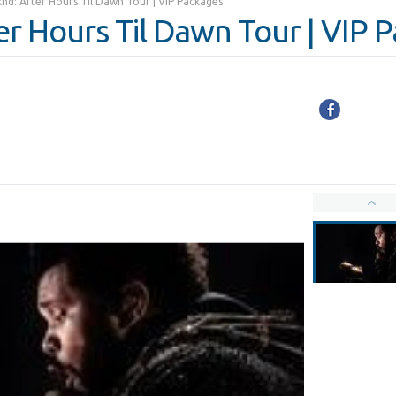
d: After Hours Til Dawn Tour | VIP Packages
r Hours Til Dawn Tour | VIP 