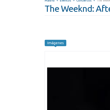
Madrid
Eventos
Conciertos
The Weekn
The Weeknd: Afte
Imágenes