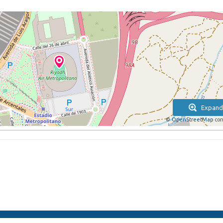
Expand
©
OpenStreetMap
con