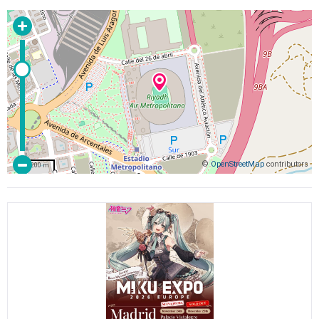
©
OpenStreetMap
contributors
200 m