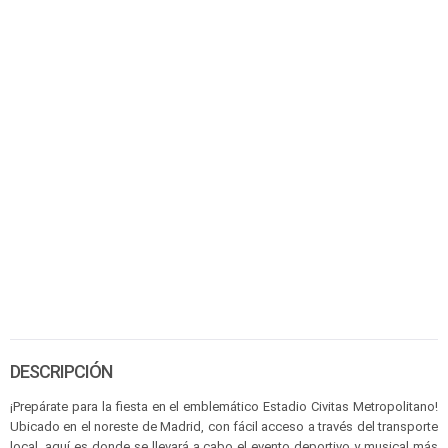
DESCRIPCIÓN
¡Prepárate para la fiesta en el emblemático Estadio Civitas Metropolitano!
Ubicado en el noreste de Madrid, con fácil acceso a través del transporte
local, aquí es donde se llevará a cabo el evento deportivo y musical más