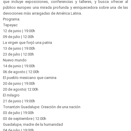
que incluye exposiciones, conferencias y talleres, y busca ofrecer al
público europeo una mirada profunda y enriquecedora sobre una de las
devociones más arraigadas de América Latina.
Programa:
Tepeyac
12 de junio | 19:00​h
09 de julio | 12:00​h
​​La virgen que forjó una patria​
13 de junio | 19:00​h
23 de julio | 12:00​h
Nuevo mundo
14 de junio | 19:00​h
06 de agosto | 12:00​h
El pueblo mexicano que camina
20 de junio | 19:00​h
20 de agosto| 12:00​h
El milagro
21 de junio | 19:00​h
Tonantzin Guadalupe: Creación de una nación​
03 de julio | 19:00​h
03 de septiembre | 12:00​h​
Guadalupe, madre de la humanidad
04 de julio | 19:00h​