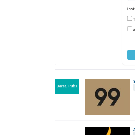
Inst
T
A
Bares, Pubs