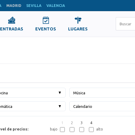
A
MADRID
SEVILLA
VALENCIA
ENTRADAS
EVENTOS
LUGARES
▼
cina
Música
▼
emática
Calendario
1
2
3
4
vel de precios:
bajo
alto