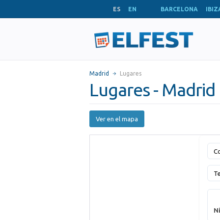
ES
EN
BARCELONA
IBIZ
Madrid
Lugares
Lugares - Madrid
Ver en el mapa
Co
T
Ni