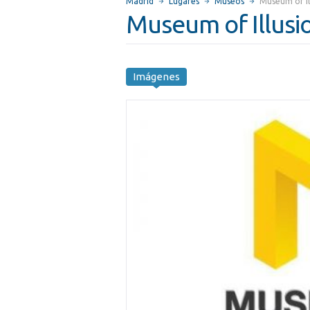
Madrid
Lugares
Museos
Museum of Il
Museum of Illusi
Imágenes