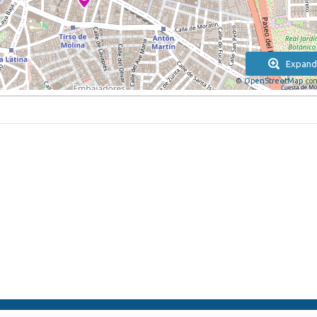
Expand
©
OpenStreetMap
con