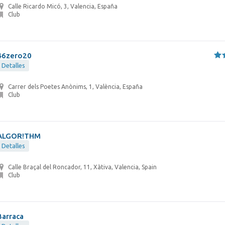
Calle Ricardo Micó, 3, Valencia, España
Club
46zero20
Detalles
Carrer dels Poetes Anònims, 1, València, España
Club
ALGOR!THM
Detalles
Calle Braçal del Roncador, 11, Xàtiva, Valencia, Spain
Club
Barraca