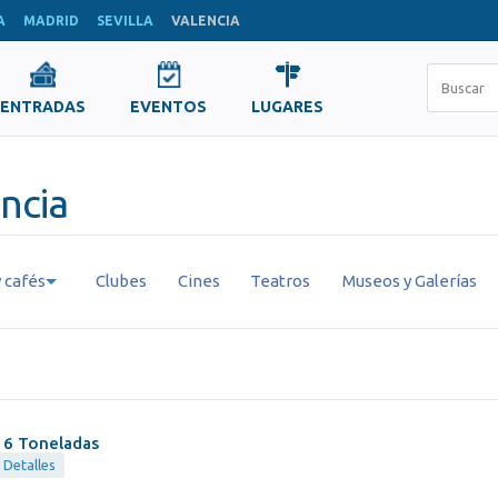
A
MADRID
SEVILLA
VALENCIA
ENTRADAS
EVENTOS
LUGARES
encia
 cafés
Clubes
Cines
Teatros
Museos y Galerías
16 Toneladas
Detalles