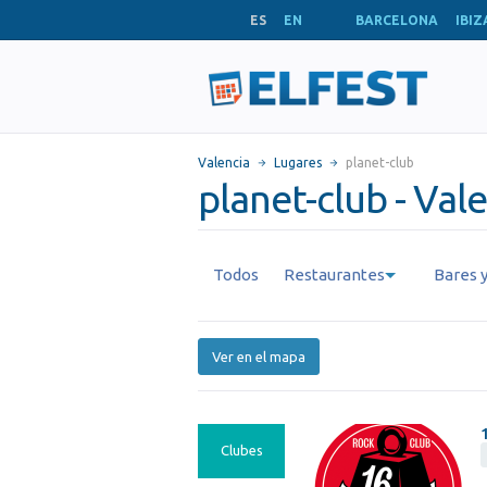
ES
EN
BARCELONA
IBIZ
Valencia
Lugares
planet-club
planet-club - Val
Todos
Restaurantes
Bares y
Ver en el mapa
Clubes