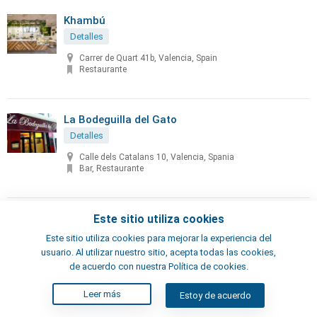
Khambú
Detalles
Carrer de Quart 41b, Valencia, Spain
Restaurante
La Bodeguilla del Gato
Detalles
Calle dels Catalans 10, Valencia, Spania
Bar, Restaurante
La Cambra dels Sentits
Este sitio utiliza cookies
Detalles
Este sitio utiliza cookies para mejorar la experiencia del
usuario. Al utilizar nuestro sitio, acepta todas las cookies,
CaCalle Redolins, 27, El Palmar, Valencia, España
de acuerdo con nuestra Política de cookies.
Restaurante
Leer más
Estoy de acuerdo