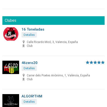
Clubes
16 Toneladas
Detalles
Calle Ricardo Micó, 3, Valencia, España
Club
46zero20
Detalles
Carrer dels Poetes Anònims, 1, València, España
Club
ALGOR!THM
Detalles