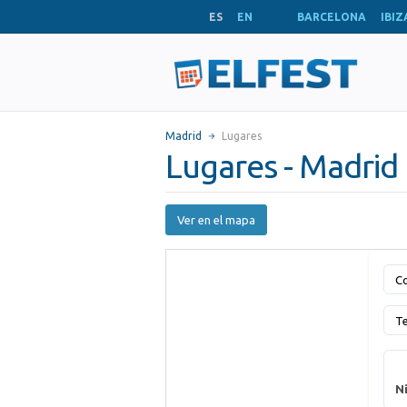
ES
EN
BARCELONA
IBIZ
Madrid
Lugares
Lugares - Madrid
Ver en el mapa
Co
T
Ni