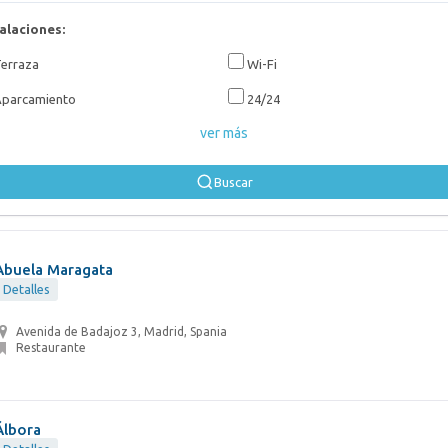
alaciones:
erraza
Wi-Fi
parcamiento
24/24
ver más
Buscar
Abuela Maragata
Detalles
Avenida de Badajoz 3, Madrid, Spania
Restaurante
Álbora