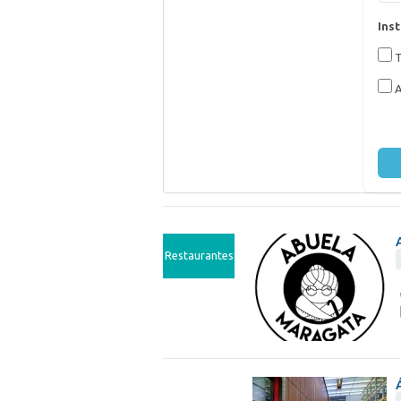
Inst
T
A
Restaurantes