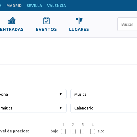
A
MADRID
SEVILLA
VALENCIA
ENTRADAS
EVENTOS
LUGARES
▼
cina
Música
▼
emática
Calendario
1
2
3
4
vel de precios:
bajo
alto