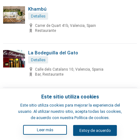
Khambú
Detalles
Carrer de Quart 41b, Valencia, Spain
Restaurante
La Bodeguilla del Gato
Detalles
Calle dels Catalans 10, Valencia, Spania
Bar, Restaurante
La Cambra dels Sentits
Este sitio utiliza cookies
Detalles
Este sitio utiliza cookies para mejorar la experiencia del
usuario. Al utilizar nuestro sitio, acepta todas las cookies,
CaCalle Redolins, 27, El Palmar, Valencia, España
de acuerdo con nuestra Política de cookies.
Restaurante
Leer más
Estoy de acuerdo